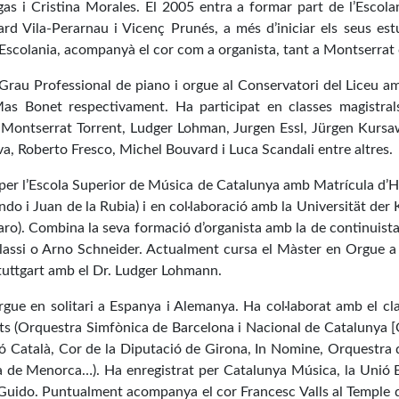
as i Cristina Morales. El 2005 entra a formar part de l’Escol
d Vila-Perarnau i Vicenç Prunés, a més d’iniciar els seus estud
l’Escolania, acompanyà el cor com a organista, tant a Montserrat
 Grau Professional de piano i orgue al Conservatori del Liceu a
s Bonet respectivament. Ha participat en classes magistrals
e Montserrat Torrent, Ludger Lohman, Jurgen Essl, Jürgen Kursa
, Roberto Fresco, Michel Bouvard i Luca Scandali entre altres.
per l’Escola Superior de Música de Catalunya amb Matrícula d’
o i Juan de la Rubia) i en col·laboració amb la Universität der 
laro). Combina la seva formació d’organista amb la de continuist
lassi o Arno Schneider. Actualment cursa el Màster en Orgue a
uttgart amb el Dr. Ludger Lohmann.
rgue en solitari a Espanya i Alemanya. Ha col·laborat amb el cl
rts (Orquestra Simfònica de Barcelona i Nacional de Catalunya
ó Català, Cor de la Diputació de Girona, In Nomine, Orquestra
a de Menorca…). Ha enregistrat per Catalunya Música, la Unió E
 Guido. Puntualment acompanya el cor Francesc Valls al Temple 