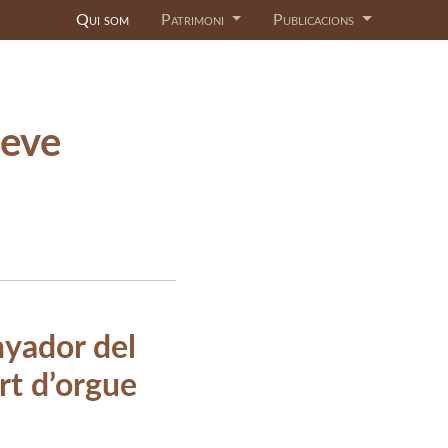
Qui som
Patrimoni
Publicacions
teve
nyador del
rt d’orgue