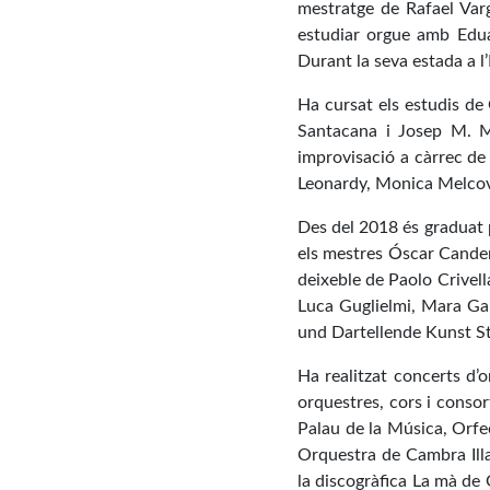
mestratge de Rafael Varg
estudiar orgue amb Eduar
Durant la seva estada a 
Ha cursat els estudis de
Santacana i Josep M. Ma
improvisació a càrrec d
Leonardy, Monica Melcova
Des del 2018 és graduat 
els mestres Óscar Candend
deixeble de Paolo Crivel
Luca Guglielmi, Mara Ga
und Dartellende Kunst St
Ha realitzat concerts d’o
orquestres, cors i conso
Palau de la Música, Orfe
Orquestra de Cambra Ill
la discogràfica La mà de