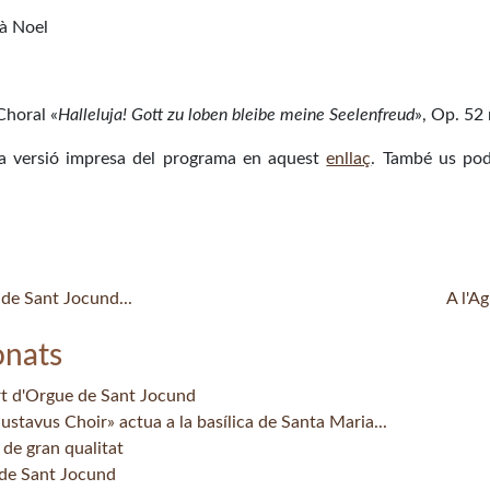
à Noel
Choral «
Halleluja! Gott zu loben bleibe meine Seelenfreud
», Op. 52 
a versió impresa del programa en aquest
enllaç
. També us pod
 de Sant Jocund...
A l'A
onats
rt d'Orgue de Sant Jocund
stavus Choir» actua a la basílica de Santa Maria...
 de gran qualitat
 de Sant Jocund