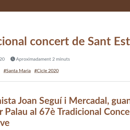
cional concert de Sant Es
020
Aproximadament 2 minuts
#Santa Maria
#Cicle 2020
nista Joan Seguí i Mercadal, gua
 Palau al 67è Tradicional Conce
eve