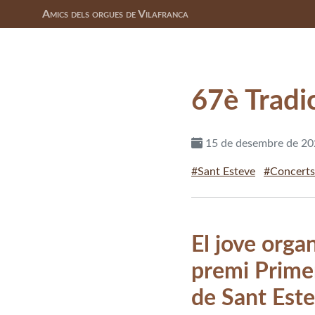
Amics dels orgues de Vilafranca
67è Tradi
15 de desembre de 2
#Sant Esteve
#Concerts
El jove orga
premi Primer
de Sant Est