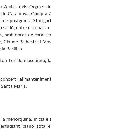
ió d’Amics dels Orgues de
al de Catalunya. Comptarà
s de postgrau a Stuttgart
tació, entre els quals, el
s, amb obres de caràcter
r, Claude Balbastre i Max
 la Basílica.
ori l’ús de mascareta, la
l concert i al manteniment
e Santa Maria.
ia menorquina, inicia els
 estudiant piano sota el