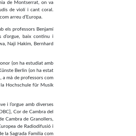
ania de Montserrat, on va
is de violí i cant coral.
 com arreu d’Europa.
mb els professors Benjamí
 d’orgue, baix continu i
wa, Naji Hakim, Bernhard
Honor (on ha estudiat amb
Künste Berlin (on ha estat
a, a mà de professors com
 la Hochschule für Musik
ave i l’orgue amb diverses
 [OBC], Cor de Cambra del
 de Cambra de Granollers,
uropea de Radiodifusió i
de la Sagrada Família com