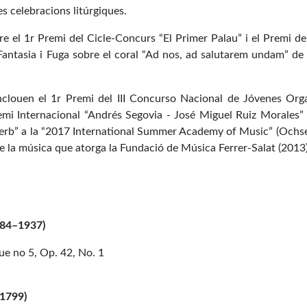
es celebracions litúrgiques.
re el 1r Premi del Cicle-Concurs “El Primer Palau” i el Premi d
Fantasia i Fuga sobre el coral “Ad nos, ad salutarem undam” de 
nclouen el 1r Premi del III Concurso Nacional de Jóvenes Orga
remi Internacional “Andrés Segovia - José Miguel Ruiz Morales” 
rb” a la “2017 International Summer Academy of Music” (Ochse
 la música que atorga la Fundació de Música Ferrer-Salat (2013)
884–1937)
e no 5, Op. 42, No. 1
–1799)