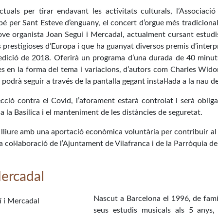
actuals per tirar endavant les activitats culturals, l’Associac
bé per Sant Esteve d’enguany, el concert d’orgue més tradicion
jove organista Joan Seguí i Mercadal, actualment cursant estudi
 prestigioses d’Europa i que ha guanyat diversos premis d’interpre
’edició de 2018. Oferirà un programa d’una durada de 40 minut
des en la forma del tema i variacions, d’autors com Charles Wido
 podrà seguir a través de la pantalla gegant instal·lada a la nau de
ió contra el Covid, l’aforament estarà controlat i serà obligat
a la Basílica i el manteniment de les distàncies de seguretat.
 lliure amb una aportació econòmica voluntària per contribuir a
a col·laboració de l’Ajuntament de Vilafranca i de la Parròquia d
Mercadal
Nascut a Barcelona el 1996, de famíl
seus estudis musicals als 5 anys,